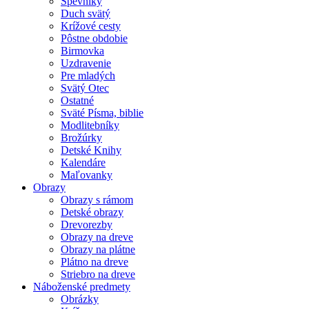
Spevníky
Duch svätý
Krížové cesty
Pôstne obdobie
Birmovka
Uzdravenie
Pre mladých
Svätý Otec
Ostatné
Sväté Písma, biblie
Modlitebníky
Brožúrky
Detské Knihy
Kalendáre
Maľovanky
Obrazy
Obrazy s rámom
Detské obrazy
Drevorezby
Obrazy na dreve
Obrazy na plátne
Plátno na dreve
Striebro na dreve
Náboženské predmety
Obrázky