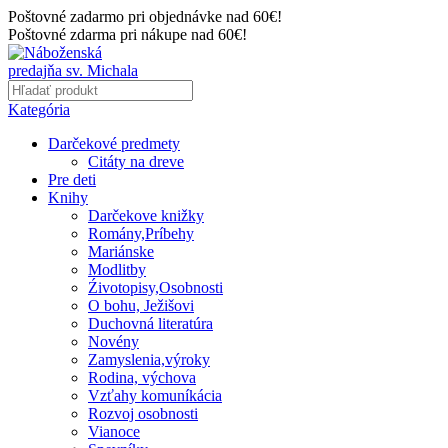
Poštovné zadarmo pri objednávke nad 60€!
Poštovné zdarma pri nákupe nad 60€!
Kategória
Darčekové predmety
Citáty na dreve
Pre deti
Knihy
Darčekove knižky
Romány,Príbehy
Mariánske
Modlitby
Źivotopisy,Osobnosti
O bohu, Ježišovi
Duchovná literatúra
Novény
Zamyslenia,výroky
Rodina, výchova
Vzťahy komuníkácia
Rozvoj osobnosti
Vianoce