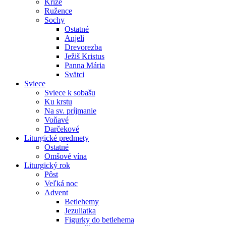
Kríže
Ružence
Sochy
Ostatné
Anjeli
Drevorezba
Ježiš Kristus
Panna Mária
Svätci
Sviece
Sviece k sobašu
Ku krstu
Na sv. príjmanie
Voňavé
Darčekové
Liturgické predmety
Ostatné
Omšové vína
Liturgický rok
Pôst
Veľká noc
Advent
Betlehemy
Jezuliatka
Figurky do betlehema