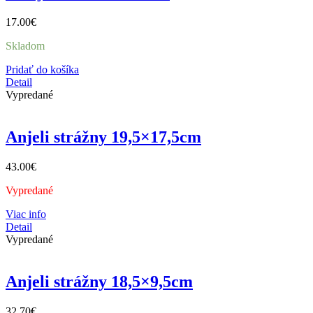
17.00
€
Skladom
Pridať do košíka
Detail
Vypredané
Anjeli strážny 19,5×17,5cm
43.00
€
Vypredané
Viac info
Detail
Vypredané
Anjeli strážny 18,5×9,5cm
32.70
€