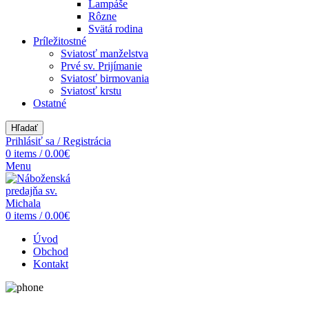
Lampáše
Rôzne
Svätá rodina
Príležitostné
Sviatosť manželstva
Prvé sv. Prijímanie
Sviatosť birmovania
Sviatosť krstu
Ostatné
Hľadať
Prihlásiť sa / Registrácia
0
items
/
0.00
€
Menu
0
items
/
0.00
€
Úvod
Obchod
Kontakt