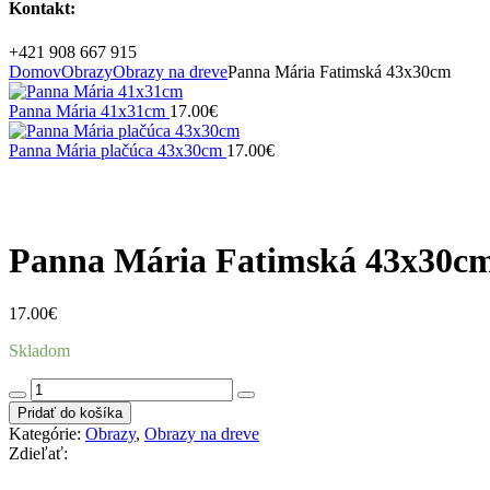
Kontakt:
+421 908 667 915
Domov
Obrazy
Obrazy na dreve
Panna Mária Fatimská 43x30cm
Panna Mária 41x31cm
17.00
€
Panna Mária plačúca 43x30cm
17.00
€
Zväčšiť
Panna Mária Fatimská 43x30c
17.00
€
Skladom
množstvo
Panna
Pridať do košíka
Mária
Kategórie:
Obrazy
,
Obrazy na dreve
Fatimská
Zdieľať:
43x30cm