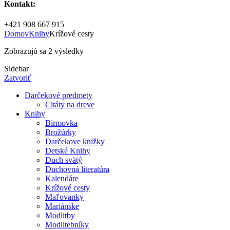
Kontakt:
+421 908 667 915
Domov
Knihy
Krížové cesty
Zobrazujú sa 2 výsledky
Sidebar
Zatvoriť
Darčekové predmety
Citáty na dreve
Knihy
Birmovka
Brožúrky
Darčekove knižky
Detské Knihy
Duch svätý
Duchovná literatúra
Kalendáre
Krížové cesty
Maľovanky
Mariánske
Modlitby
Modlitebníky