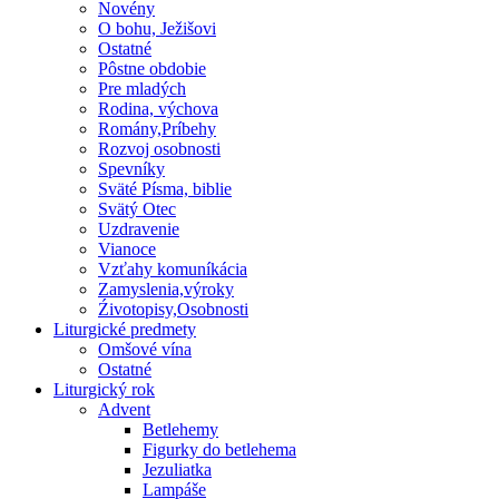
Novény
O bohu, Ježišovi
Ostatné
Pôstne obdobie
Pre mladých
Rodina, výchova
Romány,Príbehy
Rozvoj osobnosti
Spevníky
Sväté Písma, biblie
Svätý Otec
Uzdravenie
Vianoce
Vzťahy komuníkácia
Zamyslenia,výroky
Źivotopisy,Osobnosti
Liturgické predmety
Omšové vína
Ostatné
Liturgický rok
Advent
Betlehemy
Figurky do betlehema
Jezuliatka
Lampáše