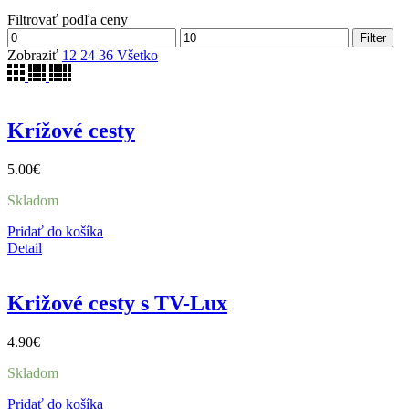
Filtrovať podľa ceny
Minimálna
Maximálna
Filter
cena
cena
Zobraziť
12
24
36
Všetko
Krížové cesty
5.00
€
Skladom
Pridať do košíka
Detail
Križové cesty s TV-Lux
4.90
€
Skladom
Pridať do košíka