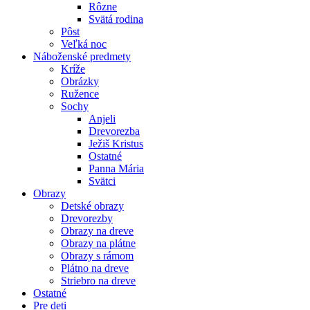
Rôzne
Svätá rodina
Pôst
Veľká noc
Náboženské predmety
Kríže
Obrázky
Ružence
Sochy
Anjeli
Drevorezba
Ježiš Kristus
Ostatné
Panna Mária
Svätci
Obrazy
Detské obrazy
Drevorezby
Obrazy na dreve
Obrazy na plátne
Obrazy s rámom
Plátno na dreve
Striebro na dreve
Ostatné
Pre deti