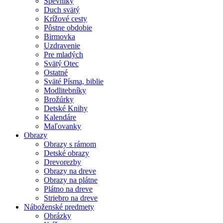
Spevníky
Duch svätý
Krížové cesty
Pôstne obdobie
Birmovka
Uzdravenie
Pre mladých
Svätý Otec
Ostatné
Sväté Písma, biblie
Modlitebníky
Brožúrky
Detské Knihy
Kalendáre
Maľovanky
Obrazy
Obrazy s rámom
Detské obrazy
Drevorezby
Obrazy na dreve
Obrazy na plátne
Plátno na dreve
Striebro na dreve
Náboženské predmety
Obrázky