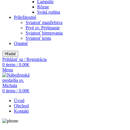
Lampáše
Rôzne
Svätá rodina
Príležitostné
Sviatosť manželstva
Prvé sv. Prijímanie
Sviatosť birmovania
Sviatosť krstu
Ostatné
Hľadať
Prihlásiť sa / Registrácia
0
items
/
0.00
€
Menu
0
items
/
0.00
€
Úvod
Obchod
Kontakt