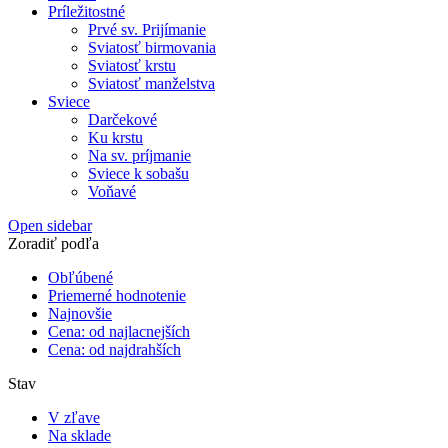
Príležitostné
Prvé sv. Prijímanie
Sviatosť birmovania
Sviatosť krstu
Sviatosť manželstva
Sviece
Darčekové
Ku krstu
Na sv. príjmanie
Sviece k sobašu
Voňavé
Open sidebar
Zoradiť podľa
Obľúbené
Priemerné hodnotenie
Najnovšie
Cena: od najlacnejších
Cena: od najdrahších
Stav
V zľave
Na sklade