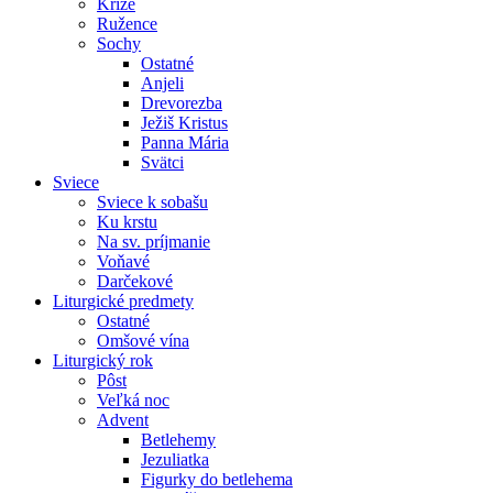
Kríže
Ružence
Sochy
Ostatné
Anjeli
Drevorezba
Ježiš Kristus
Panna Mária
Svätci
Sviece
Sviece k sobašu
Ku krstu
Na sv. príjmanie
Voňavé
Darčekové
Liturgické predmety
Ostatné
Omšové vína
Liturgický rok
Pôst
Veľká noc
Advent
Betlehemy
Jezuliatka
Figurky do betlehema