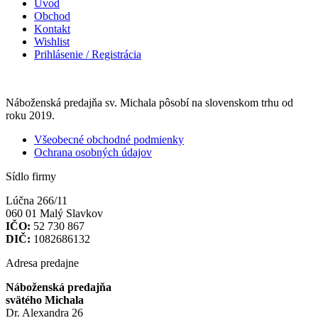
Úvod
Obchod
Kontakt
Wishlist
Prihlásenie / Registrácia
Náboženská predajňa sv. Michala pôsobí na slovenskom trhu od
roku 2019.
Všeobecné obchodné podmienky
Ochrana osobných údajov
Sídlo firmy
Lúčna 266/11
060 01 Malý Slavkov
IČO:
52 730 867
DIČ:
1082686132
Adresa predajne
Náboženská predajňa
svätého Michala
Dr. Alexandra 26