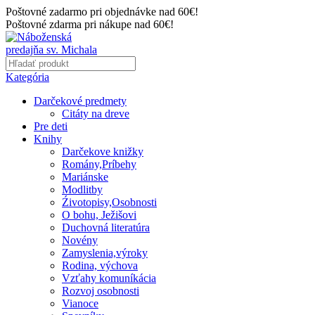
Poštovné zadarmo pri objednávke nad 60€!
Poštovné zdarma pri nákupe nad 60€!
Kategória
Darčekové predmety
Citáty na dreve
Pre deti
Knihy
Darčekove knižky
Romány,Príbehy
Mariánske
Modlitby
Źivotopisy,Osobnosti
O bohu, Ježišovi
Duchovná literatúra
Novény
Zamyslenia,výroky
Rodina, výchova
Vzťahy komuníkácia
Rozvoj osobnosti
Vianoce