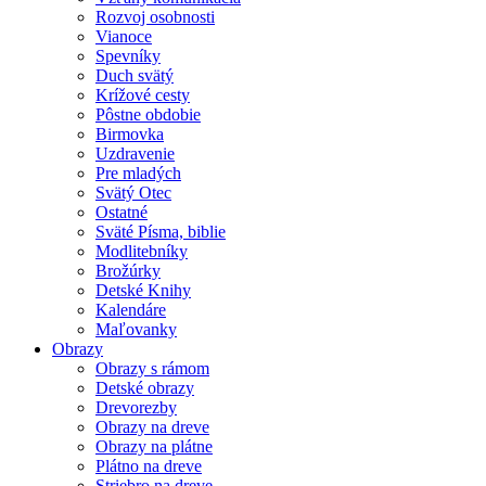
Rozvoj osobnosti
Vianoce
Spevníky
Duch svätý
Krížové cesty
Pôstne obdobie
Birmovka
Uzdravenie
Pre mladých
Svätý Otec
Ostatné
Sväté Písma, biblie
Modlitebníky
Brožúrky
Detské Knihy
Kalendáre
Maľovanky
Obrazy
Obrazy s rámom
Detské obrazy
Drevorezby
Obrazy na dreve
Obrazy na plátne
Plátno na dreve
Striebro na dreve