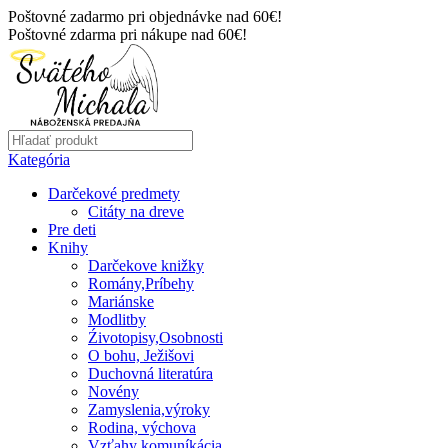
Poštovné zadarmo pri objednávke nad 60€!
Poštovné zdarma pri nákupe nad 60€!
Kategória
Darčekové predmety
Citáty na dreve
Pre deti
Knihy
Darčekove knižky
Romány,Príbehy
Mariánske
Modlitby
Źivotopisy,Osobnosti
O bohu, Ježišovi
Duchovná literatúra
Novény
Zamyslenia,výroky
Rodina, výchova
Vzťahy komuníkácia