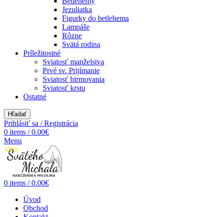
Betlehemy
Jezuliatka
Figurky do betlehema
Lampáše
Rôzne
Svätá rodina
Príležitostné
Sviatosť manželstva
Prvé sv. Prijímanie
Sviatosť birmovania
Sviatosť krstu
Ostatné
Hľadať
Prihlásiť sa / Registrácia
0
items
/
0.00
€
Menu
0
items
/
0.00
€
Úvod
Obchod
Kontakt