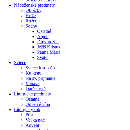
Náboženské predmety
Obrázky
Kríže
Ružence
Sochy
Ostatné
Anjeli
Drevorezba
Ježiš Kristus
Panna Mária
Svätci
Sviece
Sviece k sobašu
Ku krstu
Na sv. príjmanie
Voňavé
Darčekové
Liturgické predmety
Ostatné
Omšové vína
Liturgický rok
Pôst
Veľká noc
Advent