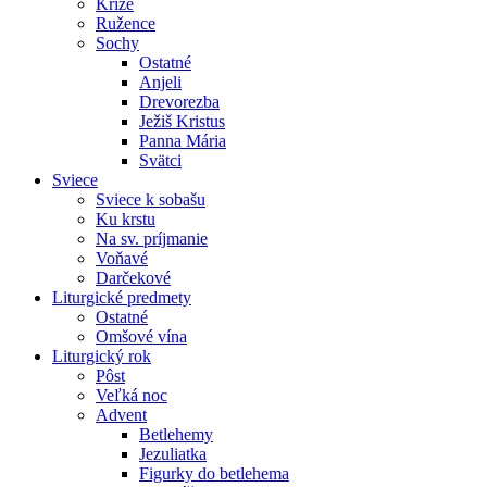
Kríže
Ružence
Sochy
Ostatné
Anjeli
Drevorezba
Ježiš Kristus
Panna Mária
Svätci
Sviece
Sviece k sobašu
Ku krstu
Na sv. príjmanie
Voňavé
Darčekové
Liturgické predmety
Ostatné
Omšové vína
Liturgický rok
Pôst
Veľká noc
Advent
Betlehemy
Jezuliatka
Figurky do betlehema