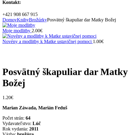
Kontakt:
+421 908 667 915
Domov
Knihy
Brožúrky
Posvätný škapuliar dar Matky Božej
Moje modlitby
2.00
€
Novény a modlitby k Matke ustavičnej pomoci
1.00
€
Zväčšiť
Posvätný škapuliar dar Matky
Božej
1.20
€
Marian Záwada, Marián Feduš
Počet strán:
64
Vydavateľstvo:
Lúč
Rok vydania:
2011
Väzba:
brožúra