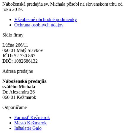
Náboženská predajňa sv. Michala pôsobí na slovenskom trhu od
roku 2019.
Všeobecné obchodné podmienky
Ochrana osobných údajov
Sídlo firmy
Lúčna 266/11
060 01 Malý Slavkov
IČO:
52 730 867
DIČ:
1082686132
Adresa predajne
Náboženská predajňa
svätého Michala
Dr. Alexandra 26
060 01 Kežmarok
Odporúčame
Farnosť Kežmarok
Mesto Kežmarok
Inštalatér Galo