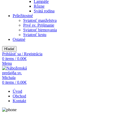
Lampáše
Rôzne
Svätá rodina
Príležitostné
Sviatosť manželstva
Prvé sv. Prijímanie
Sviatosť birmovania
Sviatosť krstu
Ostatné
Hľadať
Prihlásiť sa / Registrácia
0
items
/
0.00
€
Menu
0
items
/
0.00
€
Úvod
Obchod
Kontakt