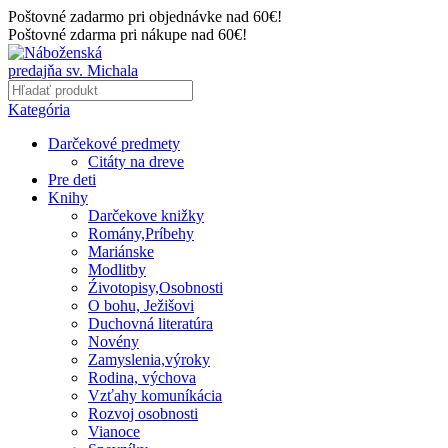
Poštovné zadarmo pri objednávke nad 60€!
Poštovné zdarma pri nákupe nad 60€!
Kategória
Darčekové predmety
Citáty na dreve
Pre deti
Knihy
Darčekove knižky
Romány,Príbehy
Mariánske
Modlitby
Źivotopisy,Osobnosti
O bohu, Ježišovi
Duchovná literatúra
Novény
Zamyslenia,výroky
Rodina, výchova
Vzťahy komuníkácia
Rozvoj osobnosti
Vianoce