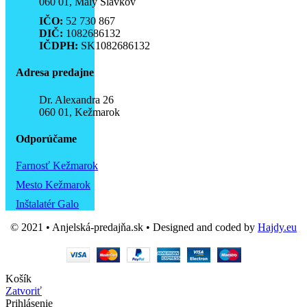
060 01, Malý Slávkov
IČO:
52 730 867
DIČ:
1082686132
IČDPH:
SK1082686132
Adresa predajne
Dr. Alexandra 26
060 01, Kežmarok
Odporúčame
Farnosť Kežmarok
Mesto Kežmarok
Inštalatér Galo
© 2021 • Anjelská-predajňa.sk • Designed and coded by
Hajdy.eu
Košík
Zatvoriť
Prihlásenie