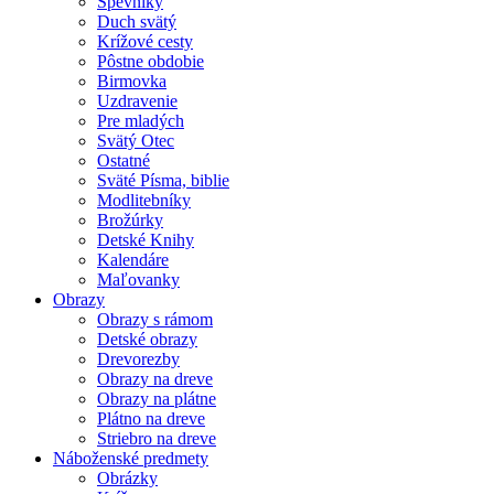
Spevníky
Duch svätý
Krížové cesty
Pôstne obdobie
Birmovka
Uzdravenie
Pre mladých
Svätý Otec
Ostatné
Sväté Písma, biblie
Modlitebníky
Brožúrky
Detské Knihy
Kalendáre
Maľovanky
Obrazy
Obrazy s rámom
Detské obrazy
Drevorezby
Obrazy na dreve
Obrazy na plátne
Plátno na dreve
Striebro na dreve
Náboženské predmety
Obrázky