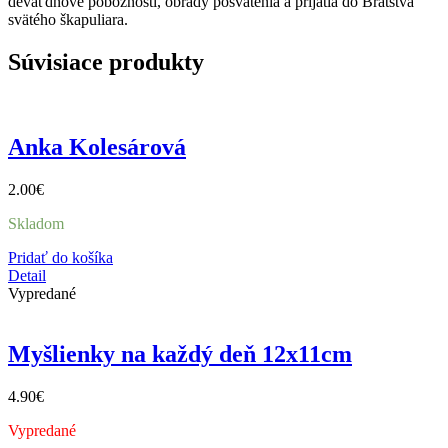
deväťdňové pobožnosti, obrady posvätenia a prijatia do Bratstva
svätého škapuliara.
Súvisiace produkty
Anka Kolesárová
2.00
€
Skladom
Pridať do košíka
Detail
Vypredané
Myšlienky na každý deň 12x11cm
4.90
€
Vypredané