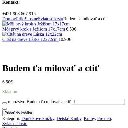
Kontakt:
+421 908 667 915
Domov
Príležitostné
Sviatosť krstu
Budem ťa milovať a ctiť
Môj prvý krok s Ježišom 17x17cm
6.50
€
Citát na dreve Láska 12x22cm
10.90
€
Zväčšiť
Budem ťa milovať a ctiť
6.50
€
Skladom
množstvo Budem ťa milovať a ctiť
Pridať do košíka
Kategórií:
Darčekove knižky
,
Detské Knihy
,
Knihy
,
Pre deti
,
Sviatosť krstu