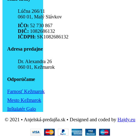
Lúčna 266/11
060 01, Malý Slávkov
IČO:
52 730 867
DIČ:
1082686132
IČDPH:
SK1082686132
Adresa predajne
Dr. Alexandra 26
060 01, Kežmarok
Odporúčame
Farnosť Kežmarok
Mesto Kežmarok
Inštalatér Galo
© 2021 • Anjelská-predajňa.sk • Designed and coded by
Hajdy.eu