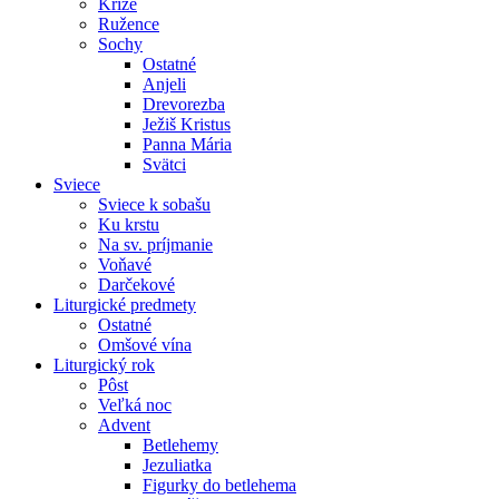
Kríže
Ružence
Sochy
Ostatné
Anjeli
Drevorezba
Ježiš Kristus
Panna Mária
Svätci
Sviece
Sviece k sobašu
Ku krstu
Na sv. príjmanie
Voňavé
Darčekové
Liturgické predmety
Ostatné
Omšové vína
Liturgický rok
Pôst
Veľká noc
Advent
Betlehemy
Jezuliatka
Figurky do betlehema