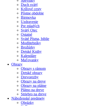
Spevníky
Duch svätý
Krížové cesty
Pôstne obdobie
Birmovka
Uzdravenie
Pre mladých
Svätý Otec
Ostatné
Sväté Písma, biblie
Modlitebníky
Brožúrky
Detské Knihy
Kalendáre
Maľovanky
Obrazy
Obrazy s rámom
Detské obrazy
Drevorezby
Obrazy na dreve
Obrazy na plátne
Plátno na dreve
Striebro na dreve
Náboženské predmety
Obrázky