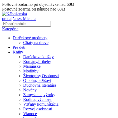
Poštovné zadarmo pri objednávke nad 60€!
Poštovné zdarma pri nákupe nad 60€!
Kategória
Darčekové predmety
Citáty na dreve
Pre deti
Knihy
Darčekove knižky
Romány,Príbehy
Mariánske
Modlitby
Źivotopisy,Osobnosti
O bohu, Ježišovi
Duchovná literatúra
Novény
Zamyslenia,výroky
Rodina, výchova
Vzťahy komuníkácia
Rozvoj osobnosti
Vianoce