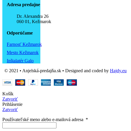
Adresa predajne
Dr. Alexandra 26
060 01, Kežmarok
Odporúčame
Farnosť Kežmarok
Mesto Kežmarok
Inštalatér Galo
© 2021 • Anjelská-predajňa.sk • Designed and coded by
Hajdy.eu
Košík
Zatvoriť
Prihlásenie
Zatvoriť
Používateľské meno alebo e-mailová adresa
*