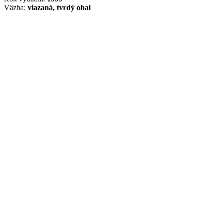
Väzba:
viazaná, tvrdý obal