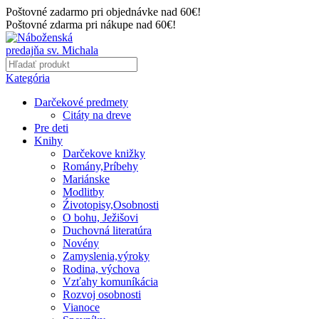
Poštovné zadarmo pri objednávke nad 60€!
Poštovné zdarma pri nákupe nad 60€!
Kategória
Darčekové predmety
Citáty na dreve
Pre deti
Knihy
Darčekove knižky
Romány,Príbehy
Mariánske
Modlitby
Źivotopisy,Osobnosti
O bohu, Ježišovi
Duchovná literatúra
Novény
Zamyslenia,výroky
Rodina, výchova
Vzťahy komuníkácia
Rozvoj osobnosti
Vianoce