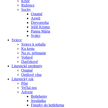
Kríže
Ružence
Sochy
Ostatné
Anjeli
Drevorezba
Ježiš Kristus
Panna Mária
Svätci
Sviece
Sviece k sobašu
Ku krstu
Na sv. príjmanie
Voňavé
Darčekové
Liturgické predmety
Ostatné
Omšové vína
Liturgický rok
Pôst
Veľká noc
Advent
Betlehemy
Jezuliatka
Figurky do betlehema