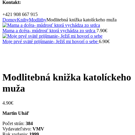
Kontakt:
+421 908 667 915
Domov
Knihy
Modlitby
Modlitebná knižka katolíckeho muža
Mama a dcéra- múdrosť ktorá vychádza zo srdca
7.90
€
Moje prvé sväté prijímanie- Ježiš mi hovorí o sebe
6.90
€
Vypredané
Zväčšiť
Modlitebná knižka katolíckeho
muža
4.90
€
Martin Uháľ
Počet strán:
384
Vydavateľstvo:
VMV
Rok vydania:
1999