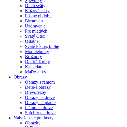
Spevníky
Duch svätý
Krížové cesty
Pôstne obdobie
Birmovka
Uzdravenie
Pre mladých
Svätý Otec
Ostatné
Sväté Písma, biblie
Modlitebníky
Brožúrky
Detské Knihy
Kalendáre
Maľovanky
Obrazy
Obrazy s rámom
Detské obrazy
Drevorezby
Obrazy na dreve
Obrazy na plátne
Plátno na dreve
Striebro na dreve
Náboženské predmety
Obrázky