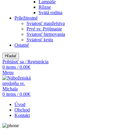
Lampáše
Rôzne
Svätá rodina
Príležitostné
Sviatosť manželstva
Prvé sv. Prijímanie
Sviatosť birmovania
Sviatosť krstu
Ostatné
Hľadať
Prihlásiť sa / Registrácia
0
items
/
0.00
€
Menu
0
items
/
0.00
€
Úvod
Obchod
Kontakt