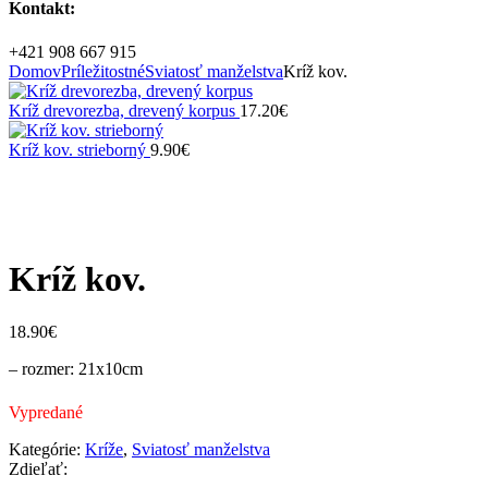
Kontakt:
+421 908 667 915
Domov
Príležitostné
Sviatosť manželstva
Kríž kov.
Kríž drevorezba, drevený korpus
17.20
€
Kríž kov. strieborný
9.90
€
Vypredané
Zväčšiť
Kríž kov.
18.90
€
– rozmer: 21x10cm
Vypredané
Kategórie:
Kríže
,
Sviatosť manželstva
Zdieľať: