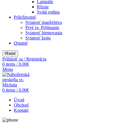
Lampáše
Rôzne
Svätá rodina
Príležitostné
Sviatosť manželstva
Prvé sv. Prijímanie
Sviatosť birmovania
Sviatosť krstu
Ostatné
Hľadať
Prihlásiť sa / Registrácia
0
items
/
0.00
€
Menu
0
items
/
0.00
€
Úvod
Obchod
Kontakt