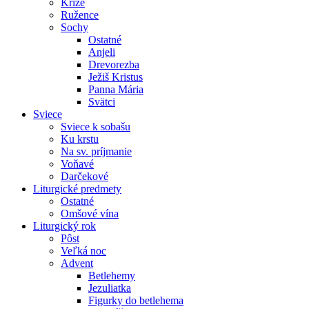
Kríže
Ružence
Sochy
Ostatné
Anjeli
Drevorezba
Ježiš Kristus
Panna Mária
Svätci
Sviece
Sviece k sobašu
Ku krstu
Na sv. príjmanie
Voňavé
Darčekové
Liturgické predmety
Ostatné
Omšové vína
Liturgický rok
Pôst
Veľká noc
Advent
Betlehemy
Jezuliatka
Figurky do betlehema