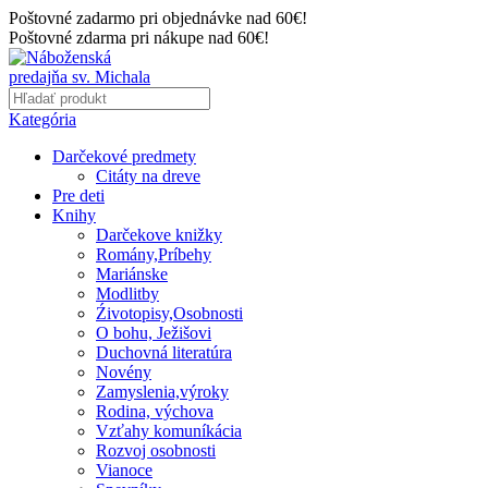
Poštovné zadarmo pri objednávke nad 60€!
Poštovné zdarma pri nákupe nad 60€!
Kategória
Darčekové predmety
Citáty na dreve
Pre deti
Knihy
Darčekove knižky
Romány,Príbehy
Mariánske
Modlitby
Źivotopisy,Osobnosti
O bohu, Ježišovi
Duchovná literatúra
Novény
Zamyslenia,výroky
Rodina, výchova
Vzťahy komuníkácia
Rozvoj osobnosti
Vianoce