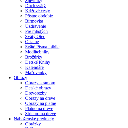
Spevníky
Duch svätý
Krížové cesty
Pôstne obdobie
Birmovka
Uzdravenie
Pre mladých
Svätý Otec
Ostatné
Sväté Písma, biblie
Modlitebníky
Brožúrky
Detské Knihy
Kalendáre
Maľovanky
Obrazy
Obrazy s rámom
Detské obrazy
Drevorezby
Obrazy na dreve
Obrazy na plátne
Plátno na dreve
Striebro na dreve
Náboženské predmety
Obrázky