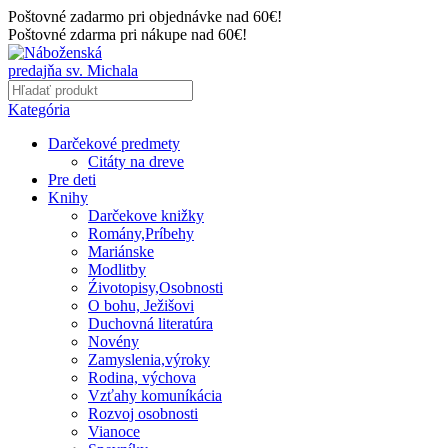
Poštovné zadarmo pri objednávke nad 60€!
Poštovné zdarma pri nákupe nad 60€!
Kategória
Darčekové predmety
Citáty na dreve
Pre deti
Knihy
Darčekove knižky
Romány,Príbehy
Mariánske
Modlitby
Źivotopisy,Osobnosti
O bohu, Ježišovi
Duchovná literatúra
Novény
Zamyslenia,výroky
Rodina, výchova
Vzťahy komuníkácia
Rozvoj osobnosti
Vianoce