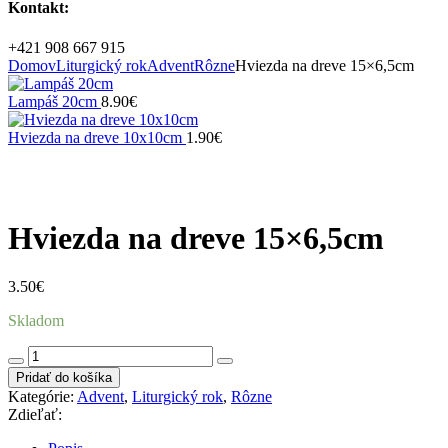
Kontakt:
+421 908 667 915
Domov
Liturgický rok
Advent
Rôzne
Hviezda na dreve 15×6,5cm
Lampáš 20cm
8.90
€
Hviezda na dreve 10x10cm
1.90
€
Zväčšiť
Hviezda na dreve 15×6,5cm
3.50
€
Skladom
množstvo
Hviezda
Pridať do košíka
na
Kategórie:
Advent
,
Liturgický rok
,
Rôzne
dreve
Zdieľať:
15x6,5cm