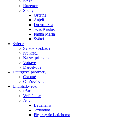
Kríže
Ružence
Sochy
Ostatné
Anjeli
Drevorezba
Ježiš Kristus
Panna Mária
Svätci
Sviece
Sviece k sobašu
Ku krstu
Na sv. príjmanie
Voňavé
Darčekové
Liturgické predmety
Ostatné
Omšové vína
Liturgický rok
Pôst
Veľká noc
Advent
Betlehemy
Jezuliatka
Figurky do betlehema