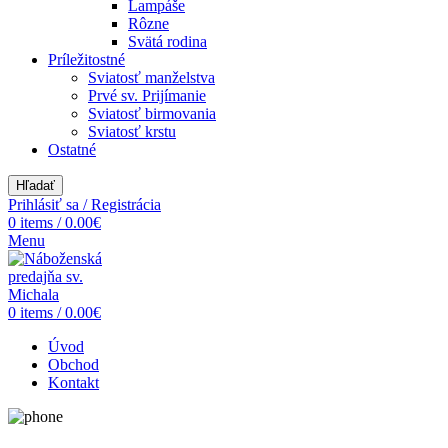
Lampáše
Rôzne
Svätá rodina
Príležitostné
Sviatosť manželstva
Prvé sv. Prijímanie
Sviatosť birmovania
Sviatosť krstu
Ostatné
Hľadať
Prihlásiť sa / Registrácia
0
items
/
0.00
€
Menu
0
items
/
0.00
€
Úvod
Obchod
Kontakt