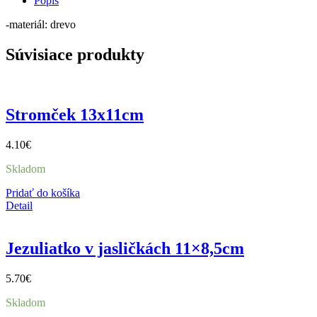
Popis
-materiál: drevo
Súvisiace produkty
Stromček 13x11cm
4.10
€
Skladom
Pridať do košíka
Detail
Jezuliatko v jasličkách 11×8,5cm
5.70
€
Skladom