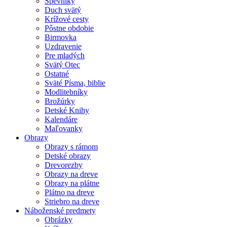
Spevníky
Duch svätý
Krížové cesty
Pôstne obdobie
Birmovka
Uzdravenie
Pre mladých
Svätý Otec
Ostatné
Sväté Písma, biblie
Modlitebníky
Brožúrky
Detské Knihy
Kalendáre
Maľovanky
Obrazy
Obrazy s rámom
Detské obrazy
Drevorezby
Obrazy na dreve
Obrazy na plátne
Plátno na dreve
Striebro na dreve
Náboženské predmety
Obrázky