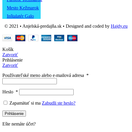
Mesto Kežmarok
Inštalatér Galo
© 2021 • Anjelská-predajňa.sk • Designed and coded by
Hajdy.eu
Košík
Zatvoriť
Prihlásenie
Zatvoriť
Používateľské meno alebo e-mailová adresa
*
Heslo
*
Zapamätať si ma
Zabudli ste heslo?
Prihlásenie
Ešte nemáte účet?