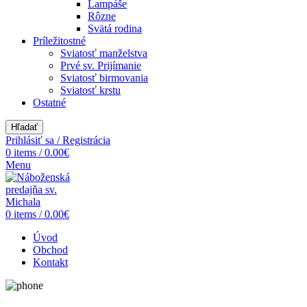
Lampáše
Rôzne
Svätá rodina
Príležitostné
Sviatosť manželstva
Prvé sv. Prijímanie
Sviatosť birmovania
Sviatosť krstu
Ostatné
Hľadať
Prihlásiť sa / Registrácia
0
items
/
0.00
€
Menu
0
items
/
0.00
€
Úvod
Obchod
Kontakt