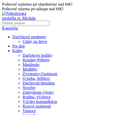
Poštovné zadarmo pri objednávke nad 60€!
Poštovné zdarma pri nákupe nad 60€!
Kategória
Darčekové predmety
Citáty na dreve
Pre deti
Knihy
Darčekove knižky
Romány,Príbehy
Mariánske
Modlitby
Źivotopisy,Osobnosti
O bohu, Ježišovi
Duchovná literatúra
Novény
Zamyslenia,výroky
Rodina, výchova
Vzťahy komuníkácia
Rozvoj osobnosti
Vianoce