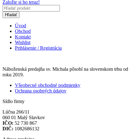
Založte si ho teraz!
Hľadať
Úvod
Obchod
Kontakt
Wishlist
Prihlásenie / Registrácia
Náboženská predajňa sv. Michala pôsobí na slovenskom trhu od
roku 2019.
Všeobecné obchodné podmienky
Ochrana osobných údajov
Sídlo firmy
Lúčna 266/11
060 01 Malý Slavkov
IČO:
52 730 867
DIČ:
1082686132