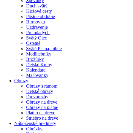
Spevníky
Duch svätý
Krížové cesty
Pôstne obdobie
Birmovka
Uzdravenie
Pre mladých
Svätý Otec
Ostatné
Sväté Písma, biblie
Modlitebníky
Brožúrky
Detské Knihy
Kalendáre
Maľovanky
Obrazy
Obrazy s rámom
Detské obrazy
Drevorezby
Obrazy na dreve
Obrazy na plátne
Plátno na dreve
Striebro na dreve
Náboženské predmety
Obrázky