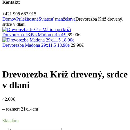
Kontakt:
+421 908 667 915
Domov
Príležitostné
Sviatosť manželstva
Drevorezba Kríž drevený,
srdce v dlani
Drevorezba Ježiš s Máriou pri kríži
89.90
€
Drevorezba Madona 29x11,5 18,90e
29.90
€
Zväčšiť
Drevorezba Kríž drevený, srdce
v dlani
42.00
€
– rozmer: 21x14cm
Skladom