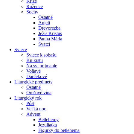
Kríže
Ružence
Sochy
Ostatné
Anjeli
Drevorezba
Ježiš Kristus
Panna Mária
Svätci
Sviece
Sviece k sobašu
Ku krstu
Na sv. príjmanie
Voňavé
Darčekové
Liturgické predmety
Ostatné
Omšové vína
Liturgický rok
Pôst
Veľká noc
Advent
Betlehemy
Jezuliatka
Figurky do betlehema