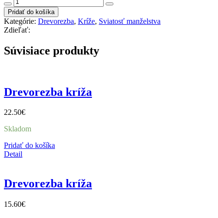
množstvo
Drevorezba
Pridať do košíka
Kríž
Kategórie:
Drevorezba
,
Kríže
,
Sviatosť manželstva
drevený,
Zdieľať:
srdce
v
Súvisiace produkty
dlani
Drevorezba kríža
22.50
€
Skladom
Pridať do košíka
Detail
Drevorezba kríža
15.60
€