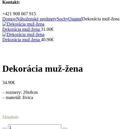
Kontakt:
+421 908 667 915
Domov
Náboženské predmety
Sochy
Ostatné
Dekorácia muž-žena
Dekorácia muž-žena
31.00
€
Dekorácia muž-žena
40.90
€
Zväčšiť
Dekorácia muž-žena
34.90
€
– rozmery: 29x8cm
– materiál: živica
Skladom
množstvo