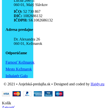
Lúčna 266/11
060 01, Malý Slávkov
IČO:
52 730 867
DIČ:
1082686132
IČDPH:
SK1082686132
Adresa predajne
Dr. Alexandra 26
060 01, Kežmarok
Odporúčame
Farnosť Kežmarok
Mesto Kežmarok
Inštalatér Galo
© 2021 • Anjelská-predajňa.sk • Designed and coded by
Hajdy.eu
Košík
Zatvoriť