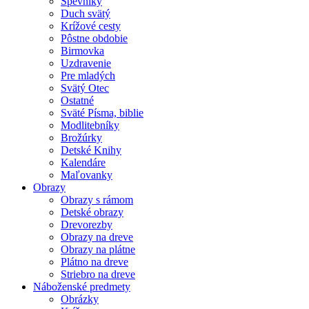
Spevníky
Duch svätý
Krížové cesty
Pôstne obdobie
Birmovka
Uzdravenie
Pre mladých
Svätý Otec
Ostatné
Sväté Písma, biblie
Modlitebníky
Brožúrky
Detské Knihy
Kalendáre
Maľovanky
Obrazy
Obrazy s rámom
Detské obrazy
Drevorezby
Obrazy na dreve
Obrazy na plátne
Plátno na dreve
Striebro na dreve
Náboženské predmety
Obrázky