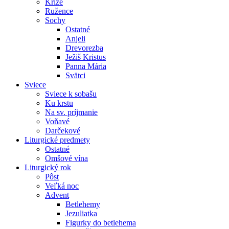
Kríže
Ružence
Sochy
Ostatné
Anjeli
Drevorezba
Ježiš Kristus
Panna Mária
Svätci
Sviece
Sviece k sobašu
Ku krstu
Na sv. príjmanie
Voňavé
Darčekové
Liturgické predmety
Ostatné
Omšové vína
Liturgický rok
Pôst
Veľká noc
Advent
Betlehemy
Jezuliatka
Figurky do betlehema