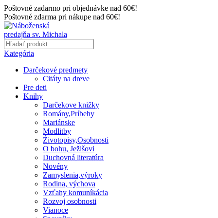
Poštovné zadarmo pri objednávke nad 60€!
Poštovné zdarma pri nákupe nad 60€!
Kategória
Darčekové predmety
Citáty na dreve
Pre deti
Knihy
Darčekove knižky
Romány,Príbehy
Mariánske
Modlitby
Źivotopisy,Osobnosti
O bohu, Ježišovi
Duchovná literatúra
Novény
Zamyslenia,výroky
Rodina, výchova
Vzťahy komuníkácia
Rozvoj osobnosti
Vianoce