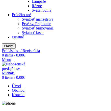
Lampáše
Rôzne
Svätá rodina
Príležitostné
Sviatosť manželstva
Prvé sv. Prijímanie
Sviatosť birmovania
Sviatosť krstu
Ostatné
Hľadať
Prihlásiť sa / Registrácia
0
items
/
0.00
€
Menu
0
items
/
0.00
€
Úvod
Obchod
Kontakt