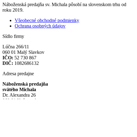
Náboženská predajňa sv. Michala pôsobí na slovenskom trhu od
roku 2019.
Všeobecné obchodné podmienky
Ochrana osobných údajov
Sídlo firmy
Lúčna 266/11
060 01 Malý Slavkov
IČO:
52 730 867
DIČ:
1082686132
Adresa predajne
Náboženská predajňa
svätého Michala
Dr. Alexandra 26
060 01 Kežmarok
Odporúčame
Farnosť Kežmarok
Mesto Kežmarok
Inštalatér Galo