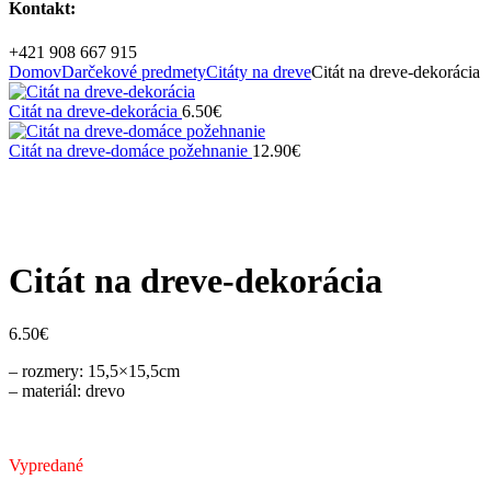
Kontakt:
+421 908 667 915
Domov
Darčekové predmety
Citáty na dreve
Citát na dreve-dekorácia
Citát na dreve-dekorácia
6.50
€
Citát na dreve-domáce požehnanie
12.90
€
Vypredané
Zväčšiť
Citát na dreve-dekorácia
6.50
€
– rozmery: 15,5×15,5cm
– materiál: drevo
Vypredané