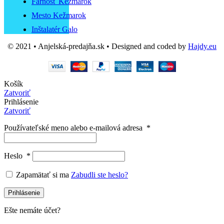
Farnosť Kežmarok
Mesto Kežmarok
Inštalatér Galo
© 2021 • Anjelská-predajňa.sk • Designed and coded by
Hajdy.eu
Košík
Zatvoriť
Prihlásenie
Zatvoriť
Používateľské meno alebo e-mailová adresa
*
Heslo
*
Zapamätať si ma
Zabudli ste heslo?
Prihlásenie
Ešte nemáte účet?