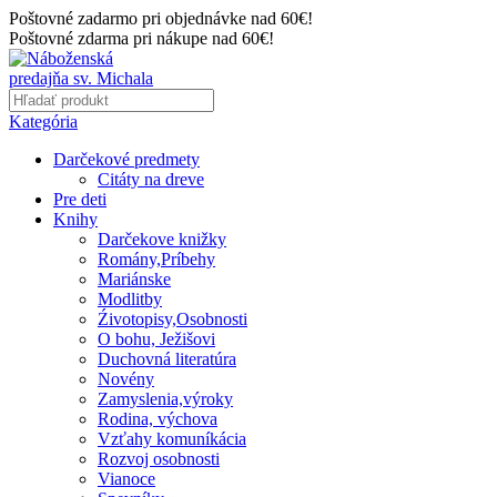
Poštovné zadarmo pri objednávke nad 60€!
Poštovné zdarma pri nákupe nad 60€!
Kategória
Darčekové predmety
Citáty na dreve
Pre deti
Knihy
Darčekove knižky
Romány,Príbehy
Mariánske
Modlitby
Źivotopisy,Osobnosti
O bohu, Ježišovi
Duchovná literatúra
Novény
Zamyslenia,výroky
Rodina, výchova
Vzťahy komuníkácia
Rozvoj osobnosti
Vianoce