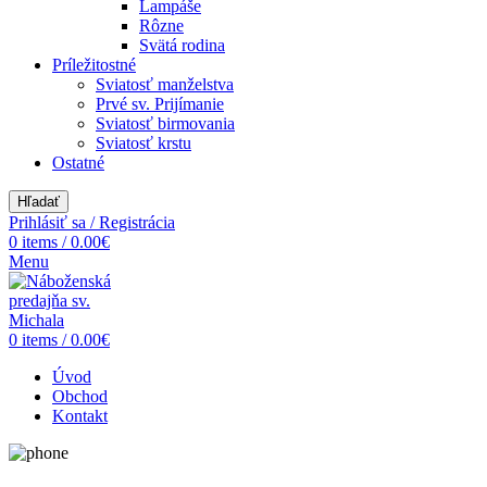
Lampáše
Rôzne
Svätá rodina
Príležitostné
Sviatosť manželstva
Prvé sv. Prijímanie
Sviatosť birmovania
Sviatosť krstu
Ostatné
Hľadať
Prihlásiť sa / Registrácia
0
items
/
0.00
€
Menu
0
items
/
0.00
€
Úvod
Obchod
Kontakt