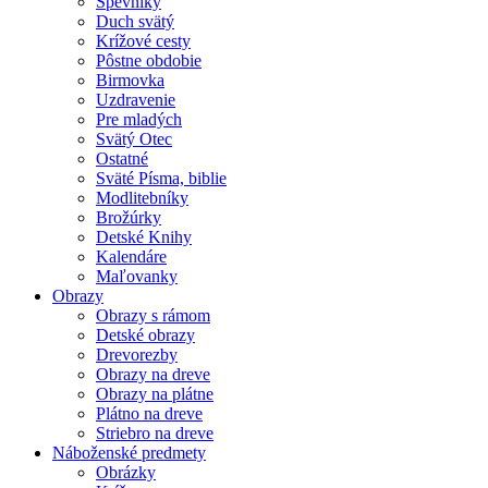
Spevníky
Duch svätý
Krížové cesty
Pôstne obdobie
Birmovka
Uzdravenie
Pre mladých
Svätý Otec
Ostatné
Sväté Písma, biblie
Modlitebníky
Brožúrky
Detské Knihy
Kalendáre
Maľovanky
Obrazy
Obrazy s rámom
Detské obrazy
Drevorezby
Obrazy na dreve
Obrazy na plátne
Plátno na dreve
Striebro na dreve
Náboženské predmety
Obrázky