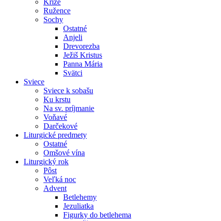
Kríže
Ružence
Sochy
Ostatné
Anjeli
Drevorezba
Ježiš Kristus
Panna Mária
Svätci
Sviece
Sviece k sobašu
Ku krstu
Na sv. príjmanie
Voňavé
Darčekové
Liturgické predmety
Ostatné
Omšové vína
Liturgický rok
Pôst
Veľká noc
Advent
Betlehemy
Jezuliatka
Figurky do betlehema