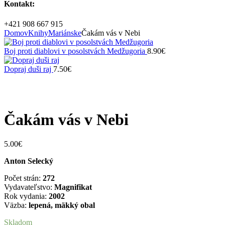
Kontakt:
+421 908 667 915
Domov
Knihy
Mariánske
Čakám vás v Nebi
Boj proti diablovi v posolstvách Medžugoria
8.90
€
Dopraj duši raj
7.50
€
Zväčšiť
Čakám vás v Nebi
5.00
€
Anton Selecký
Počet strán:
272
Vydavateľstvo:
Magnifikat
Rok vydania:
2002
Väzba:
lepená, mäkký obal
Skladom