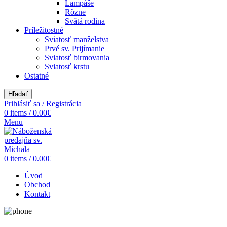
Lampáše
Rôzne
Svätá rodina
Príležitostné
Sviatosť manželstva
Prvé sv. Prijímanie
Sviatosť birmovania
Sviatosť krstu
Ostatné
Hľadať
Prihlásiť sa / Registrácia
0
items
/
0.00
€
Menu
0
items
/
0.00
€
Úvod
Obchod
Kontakt