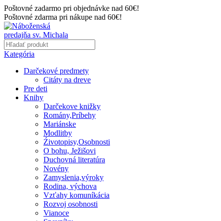
Poštovné zadarmo pri objednávke nad 60€!
Poštovné zdarma pri nákupe nad 60€!
Kategória
Darčekové predmety
Citáty na dreve
Pre deti
Knihy
Darčekove knižky
Romány,Príbehy
Mariánske
Modlitby
Źivotopisy,Osobnosti
O bohu, Ježišovi
Duchovná literatúra
Novény
Zamyslenia,výroky
Rodina, výchova
Vzťahy komuníkácia
Rozvoj osobnosti
Vianoce