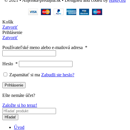
© 2021 • Anjelská-predajňa.sk • Designed and coded by
Hajdy.eu
Košík
Zatvoriť
Prihlásenie
Zatvoriť
Používateľské meno alebo e-mailová adresa
*
Heslo
*
Zapamätať si ma
Zabudli ste heslo?
Prihlásenie
Ešte nemáte účet?
Založte si ho teraz!
Hľadať
Úvod