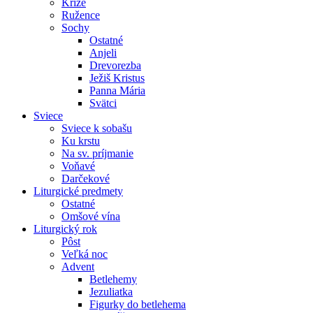
Kríže
Ružence
Sochy
Ostatné
Anjeli
Drevorezba
Ježiš Kristus
Panna Mária
Svätci
Sviece
Sviece k sobašu
Ku krstu
Na sv. príjmanie
Voňavé
Darčekové
Liturgické predmety
Ostatné
Omšové vína
Liturgický rok
Pôst
Veľká noc
Advent
Betlehemy
Jezuliatka
Figurky do betlehema