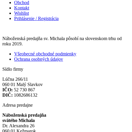
Obchod
Kontakt
Wishlist
Prihlásenie / Registrácia
Náboženská predajňa sv. Michala pôsobí na slovenskom trhu od
roku 2019.
Všeobecné obchodné podmienky
Ochrana osobných údajov
Sídlo firmy
Lúčna 266/11
060 01 Malý Slavkov
IČO:
52 730 867
DIČ:
1082686132
Adresa predajne
Náboženská predajňa
svätého Michala
Dr. Alexandra 26
060 01 Kežmarok