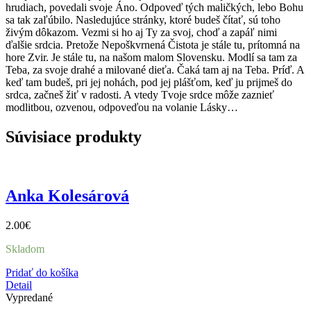
hrudiach, povedali svoje Áno. Odpoveď tých maličkých, lebo Bohu
sa tak zaľúbilo. Nasledujúce stránky, ktoré budeš čítať, sú toho
živým dôkazom. Vezmi si ho aj Ty za svoj, choď a zapáľ nimi
ďalšie srdcia. Pretože Nepoškvrnená Čistota je stále tu, prítomná na
hore Zvir. Je stále tu, na našom malom Slovensku. Modlí sa tam za
Teba, za svoje drahé a milované dieťa. Čaká tam aj na Teba. Príď. A
keď tam budeš, pri jej nohách, pod jej plášťom, keď ju prijmeš do
srdca, začneš žiť v radosti. A vtedy Tvoje srdce môže zaznieť
modlitbou, ozvenou, odpoveďou na volanie Lásky…
Súvisiace produkty
Anka Kolesárová
2.00
€
Skladom
Pridať do košíka
Detail
Vypredané