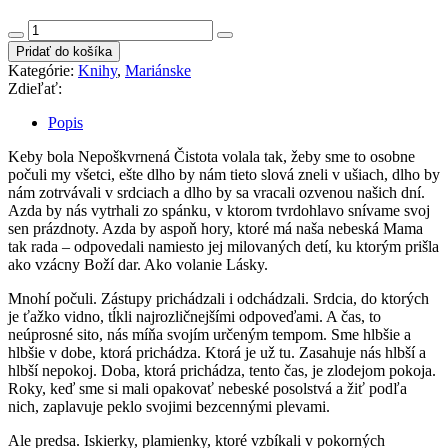
množstvo
Čakám
Pridať do košíka
vás
Kategórie:
Knihy
,
Mariánske
v
Zdieľať:
Nebi
Popis
Keby bola Nepoškvrnená Čistota volala tak, žeby sme to osobne
počuli my všetci, ešte dlho by nám tieto slová zneli v ušiach, dlho by
nám zotrvávali v srdciach a dlho by sa vracali ozvenou našich dní.
Azda by nás vytrhali zo spánku, v ktorom tvrdohlavo snívame svoj
sen prázdnoty. Azda by aspoň hory, ktoré má naša nebeská Mama
tak rada – odpovedali namiesto jej milovaných detí, ku ktorým prišla
ako vzácny Boží dar. Ako volanie Lásky.
Mnohí počuli. Zástupy prichádzali i odchádzali. Srdcia, do ktorých
je ťažko vidno, tĺkli najrozličnejšími odpoveďami. A čas, to
neúprosné sito, nás míňa svojím určeným tempom. Sme hlbšie a
hlbšie v dobe, ktorá prichádza. Ktorá je už tu. Zasahuje nás hlbší a
hlbší nepokoj. Doba, ktorá prichádza, tento čas, je zlodejom pokoja.
Roky, keď sme si mali opakovať nebeské posolstvá a žiť podľa
nich, zaplavuje peklo svojimi bezcennými plevami.
Ale predsa. Iskierky, plamienky, ktoré vzbíkali v pokorných