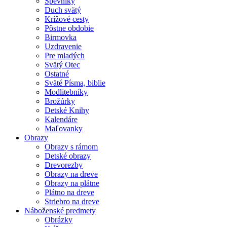
Spevníky
Duch svätý
Krížové cesty
Pôstne obdobie
Birmovka
Uzdravenie
Pre mladých
Svätý Otec
Ostatné
Sväté Písma, biblie
Modlitebníky
Brožúrky
Detské Knihy
Kalendáre
Maľovanky
Obrazy
Obrazy s rámom
Detské obrazy
Drevorezby
Obrazy na dreve
Obrazy na plátne
Plátno na dreve
Striebro na dreve
Náboženské predmety
Obrázky