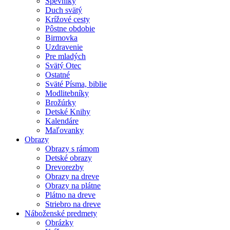
Spevníky
Duch svätý
Krížové cesty
Pôstne obdobie
Birmovka
Uzdravenie
Pre mladých
Svätý Otec
Ostatné
Sväté Písma, biblie
Modlitebníky
Brožúrky
Detské Knihy
Kalendáre
Maľovanky
Obrazy
Obrazy s rámom
Detské obrazy
Drevorezby
Obrazy na dreve
Obrazy na plátne
Plátno na dreve
Striebro na dreve
Náboženské predmety
Obrázky