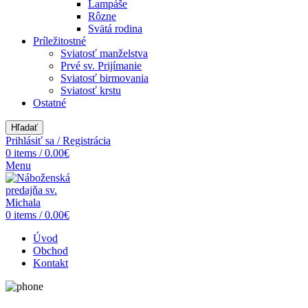
Lampáše
Rôzne
Svätá rodina
Príležitostné
Sviatosť manželstva
Prvé sv. Prijímanie
Sviatosť birmovania
Sviatosť krstu
Ostatné
Hľadať
Prihlásiť sa / Registrácia
0
items
/
0.00
€
Menu
0
items
/
0.00
€
Úvod
Obchod
Kontakt