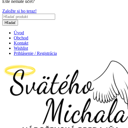
Ešte nemáte účet?
Založte si ho teraz!
Hľadať
Úvod
Obchod
Kontakt
Wishlist
Prihlásenie / Registrácia