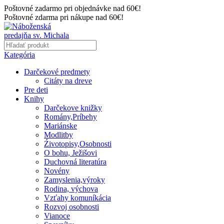
Poštovné zadarmo pri objednávke nad 60€!
Poštovné zdarma pri nákupe nad 60€!
Kategória
Darčekové predmety
Citáty na dreve
Pre deti
Knihy
Darčekove knižky
Romány,Príbehy
Mariánske
Modlitby
Źivotopisy,Osobnosti
O bohu, Ježišovi
Duchovná literatúra
Novény
Zamyslenia,výroky
Rodina, výchova
Vzťahy komuníkácia
Rozvoj osobnosti
Vianoce