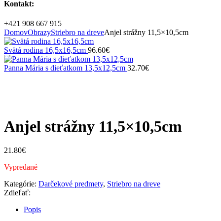
Kontakt:
+421 908 667 915
Domov
Obrazy
Striebro na dreve
Anjel strážny 11,5×10,5cm
Svätá rodina 16,5x16,5cm
96.60
€
Panna Mária s dieťatkom 13,5x12,5cm
32.70
€
Vypredané
Zväčšiť
Anjel strážny 11,5×10,5cm
21.80
€
Vypredané
Kategórie:
Darčekové predmety
,
Striebro na dreve
Zdieľať:
Popis