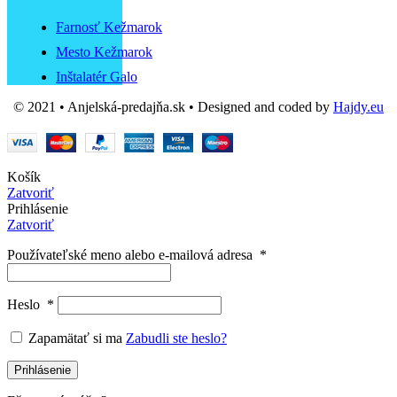
Farnosť Kežmarok
Mesto Kežmarok
Inštalatér Galo
© 2021 • Anjelská-predajňa.sk • Designed and coded by
Hajdy.eu
Košík
Zatvoriť
Prihlásenie
Zatvoriť
Používateľské meno alebo e-mailová adresa
*
Heslo
*
Zapamätať si ma
Zabudli ste heslo?
Prihlásenie