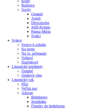
Kríže
Ružence
Sochy
Ostatné
Anjeli
Drevorezba
Ježiš Kristus
Panna Mária
Svätci
Sviece
Sviece k sobašu
Ku krstu
Na sv. príjmanie
Voňavé
Darčekové
Liturgické predmety
Ostatné
Omšové vína
Liturgický rok
Pôst
Veľká noc
Advent
Betlehemy
Jezuliatka
Figurky do betlehema