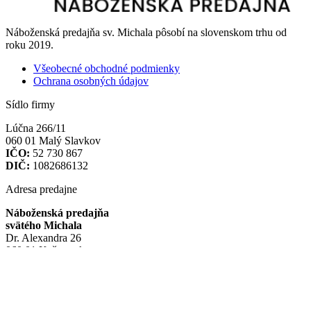
Náboženská predajňa sv. Michala pôsobí na slovenskom trhu od
roku 2019.
Všeobecné obchodné podmienky
Ochrana osobných údajov
Sídlo firmy
Lúčna 266/11
060 01 Malý Slavkov
IČO:
52 730 867
DIČ:
1082686132
Adresa predajne
Náboženská predajňa
svätého Michala
Dr. Alexandra 26
060 01 Kežmarok
Odporúčame
Farnosť Kežmarok
Mesto Kežmarok