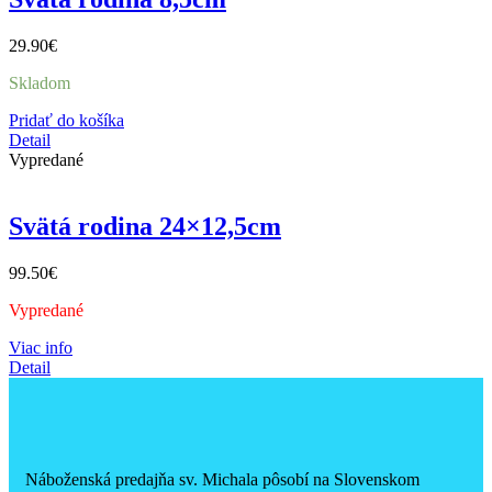
29.90
€
Skladom
Pridať do košíka
Detail
Vypredané
Svätá rodina 24×12,5cm
99.50
€
Vypredané
Viac info
Detail
Náboženská predajňa sv. Michala pôsobí na Slovenskom