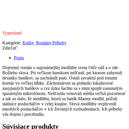
Vypredané
Kategórie:
Knihy
,
Romány,Príbehy
Zdieľať:
Popis
Dojemný román o najznámejšej modlitbe sveta Otče náš a o sile
Božieho slova. Pri veľkom banskom nešťastí, pri ktorom zahynuli
desiatky baníkov, sa zachránili piati. Ostali zavalení pod tonami
hornín vo veľkej hĺbke. Záchranárom sa podarilo lokalizovať
zasypaných baníkov a cez úzku šachtu sa s nimi spojili zasunutým
spusteným mikrofónom. Nešťastiu venovali média veľkú pozornosť
a tak sa stalo, že modlitbu, ktorú sa baník Manny modlil, počuli
státisíce poslucháčov v celej krajine. Slová modlitby ovplyvnili
mnohých poslucháčov v ich životných rozhodnutiach. Ich príbehy
vás dojmu i povzbudia.
Súvisiace produkty