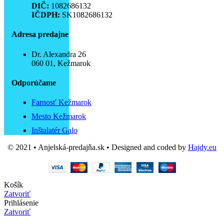
DIČ:
1082686132
IČDPH:
SK1082686132
Adresa predajne
Dr. Alexandra 26
060 01, Kežmarok
Odporúčame
Farnosť Kežmarok
Mesto Kežmarok
Inštalatér Galo
© 2021 • Anjelská-predajňa.sk • Designed and coded by
Hajdy.eu
Košík
Zatvoriť
Prihlásenie
Zatvoriť