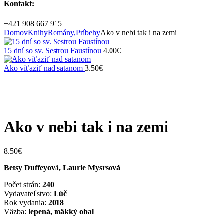
Kontakt:
+421 908 667 915
Domov
Knihy
Romány,Príbehy
Ako v nebi tak i na zemi
15 dní so sv. Sestrou Faustínou
4.00
€
Ako víťaziť nad satanom
3.50
€
Vypredané
Zväčšiť
Ako v nebi tak i na zemi
8.50
€
Betsy Duffeyová, Laurie Mysrsová
Počet strán:
240
Vydavateľstvo:
Lúč
Rok vydania:
2018
Väzba:
lepená, mäkký obal