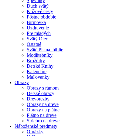
Spevníky
Duch svätý
Krížové cesty
Pôstne obdobie
Birmovka
Uzdravenie
Pre mladých
Svätý Otec
Ostatné
Sväté Písma, biblie
Modlitebníky
Brožúrky
Detské Knihy
Kalendáre
Maľovanky
Obrazy
Obrazy s rámom
Detské obrazy
Drevorezby
Obrazy na dreve
Obrazy na plátne
Plátno na dreve
Striebro na dreve
Náboženské predmety
Obrázky