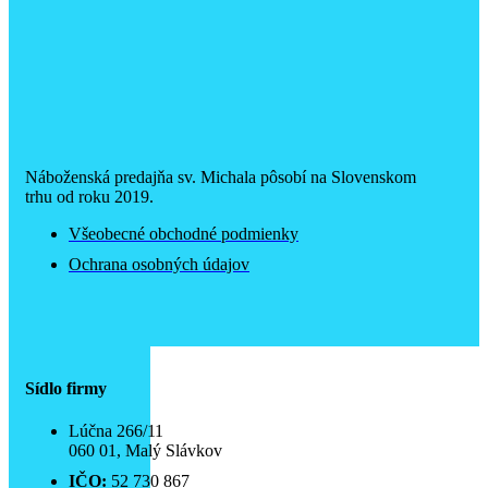
Náboženská predajňa sv. Michala pôsobí na Slovenskom
trhu od roku 2019.
Všeobecné obchodné podmienky
Ochrana osobných údajov
Sídlo firmy
Lúčna 266/11
060 01, Malý Slávkov
IČO:
52 730 867