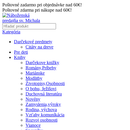
Poštovné zadarmo pri objednávke nad 60€!
Poštovné zdarma pri nákupe nad 60€!
Kategória
Darčekové predmety
Citáty na dreve
Pre deti
Knihy
Darčekove knižky
Romány,Príbehy
Mariánske
Modlitby
Źivotopisy,Osobnosti
O bohu, Ježišovi
Duchovná literatúra
Novény
Zamyslenia,výroky
Rodina, výchova
Vzťahy komuníkácia
Rozvoj osobnosti
Vianoce