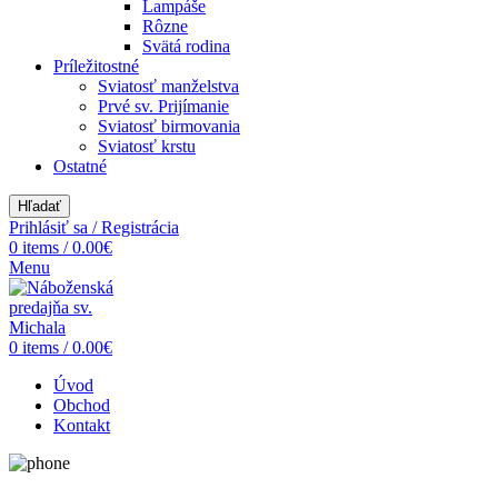
Lampáše
Rôzne
Svätá rodina
Príležitostné
Sviatosť manželstva
Prvé sv. Prijímanie
Sviatosť birmovania
Sviatosť krstu
Ostatné
Hľadať
Prihlásiť sa / Registrácia
0
items
/
0.00
€
Menu
0
items
/
0.00
€
Úvod
Obchod
Kontakt