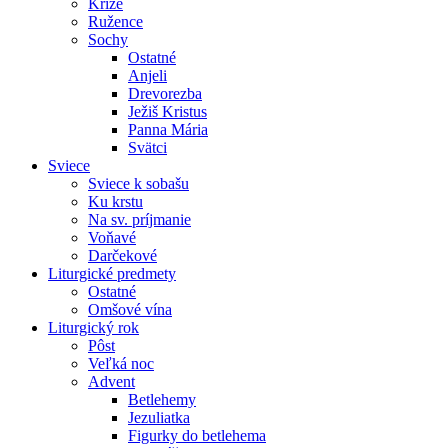
Kríže
Ružence
Sochy
Ostatné
Anjeli
Drevorezba
Ježiš Kristus
Panna Mária
Svätci
Sviece
Sviece k sobašu
Ku krstu
Na sv. príjmanie
Voňavé
Darčekové
Liturgické predmety
Ostatné
Omšové vína
Liturgický rok
Pôst
Veľká noc
Advent
Betlehemy
Jezuliatka
Figurky do betlehema