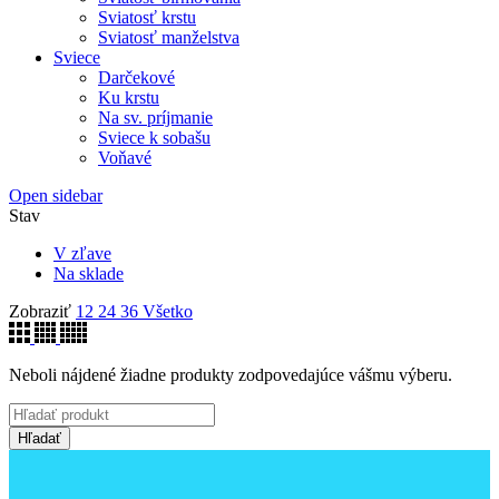
Sviatosť krstu
Sviatosť manželstva
Sviece
Darčekové
Ku krstu
Na sv. príjmanie
Sviece k sobašu
Voňavé
Open sidebar
Stav
V zľave
Na sklade
Zobraziť
12
24
36
Všetko
Neboli nájdené žiadne produkty zodpovedajúce vášmu výberu.
Hľadať