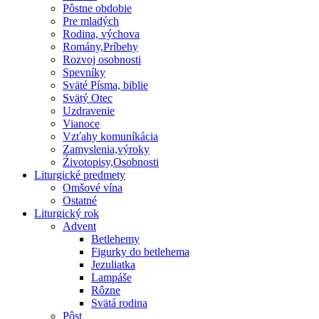
Pôstne obdobie
Pre mladých
Rodina, výchova
Romány,Príbehy
Rozvoj osobnosti
Spevníky
Sväté Písma, biblie
Svätý Otec
Uzdravenie
Vianoce
Vzťahy komuníkácia
Zamyslenia,výroky
Źivotopisy,Osobnosti
Liturgické predmety
Omšové vína
Ostatné
Liturgický rok
Advent
Betlehemy
Figurky do betlehema
Jezuliatka
Lampáše
Rôzne
Svätá rodina
Pôst