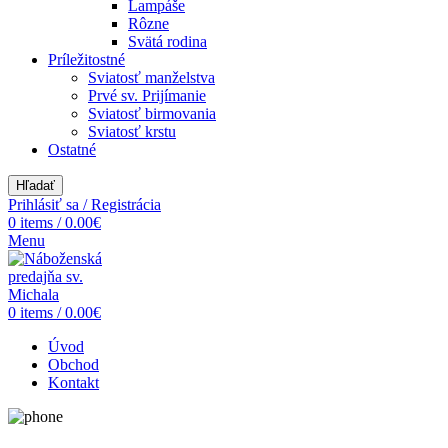
Lampáše
Rôzne
Svätá rodina
Príležitostné
Sviatosť manželstva
Prvé sv. Prijímanie
Sviatosť birmovania
Sviatosť krstu
Ostatné
Hľadať
Prihlásiť sa / Registrácia
0
items
/
0.00
€
Menu
0
items
/
0.00
€
Úvod
Obchod
Kontakt