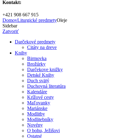
Kontakt:
+421 908 667 915
Domov
Liturgické predmety
Oleje
Sidebar
Zatvoriť
Darčekové predmety
Citáty na dreve
Knihy
Birmovka
Brožúrky
Darčekove knižky
Detské Knihy
Duch svätý
Duchovná literatúra
Kalendáre
Krížové cesty
Maľovanky
Mariánske
Modlitby
Modlitebníky
Novény
O bohu, Ježišovi
Ostatné