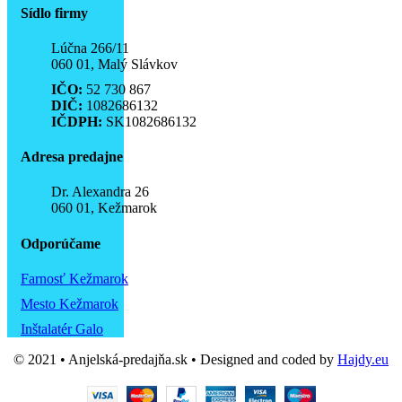
Sídlo firmy
Lúčna 266/11
060 01, Malý Slávkov
IČO:
52 730 867
DIČ:
1082686132
IČDPH:
SK1082686132
Adresa predajne
Dr. Alexandra 26
060 01, Kežmarok
Odporúčame
Farnosť Kežmarok
Mesto Kežmarok
Inštalatér Galo
© 2021 • Anjelská-predajňa.sk • Designed and coded by
Hajdy.eu