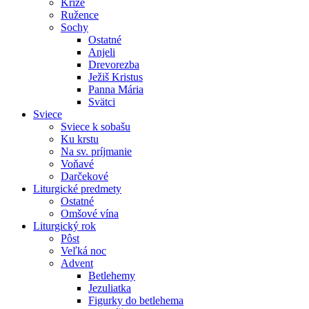
Kríže
Ružence
Sochy
Ostatné
Anjeli
Drevorezba
Ježiš Kristus
Panna Mária
Svätci
Sviece
Sviece k sobašu
Ku krstu
Na sv. príjmanie
Voňavé
Darčekové
Liturgické predmety
Ostatné
Omšové vína
Liturgický rok
Pôst
Veľká noc
Advent
Betlehemy
Jezuliatka
Figurky do betlehema