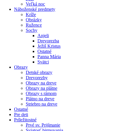
Veľká noc
Náboženské predmety
Kríže
Obrázky
Ružence
Sochy
Anjeli
Drevorezba
Ježiš Kristus
Ostatné
Panna Mária
Svätci
Obrazy
Detské obrazy
Drevorezby
Obrazy na dreve
Obrazy na plátne
Obrazy s rámom
Plátno na dreve
Striebro na dreve
Ostatné
Pre deti
Príležitostné
Prvé sv. Prijímanie
Sviatosť birmovania