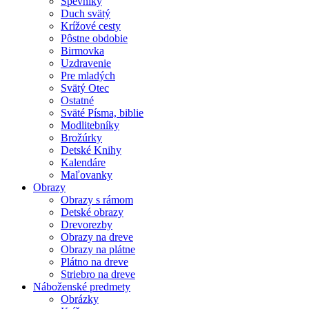
Spevníky
Duch svätý
Krížové cesty
Pôstne obdobie
Birmovka
Uzdravenie
Pre mladých
Svätý Otec
Ostatné
Sväté Písma, biblie
Modlitebníky
Brožúrky
Detské Knihy
Kalendáre
Maľovanky
Obrazy
Obrazy s rámom
Detské obrazy
Drevorezby
Obrazy na dreve
Obrazy na plátne
Plátno na dreve
Striebro na dreve
Náboženské predmety
Obrázky