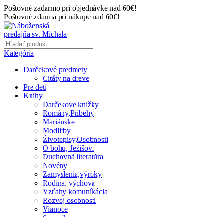
Poštovné zadarmo pri objednávke nad 60€!
Poštovné zdarma pri nákupe nad 60€!
Kategória
Darčekové predmety
Citáty na dreve
Pre deti
Knihy
Darčekove knižky
Romány,Príbehy
Mariánske
Modlitby
Źivotopisy,Osobnosti
O bohu, Ježišovi
Duchovná literatúra
Novény
Zamyslenia,výroky
Rodina, výchova
Vzťahy komuníkácia
Rozvoj osobnosti
Vianoce